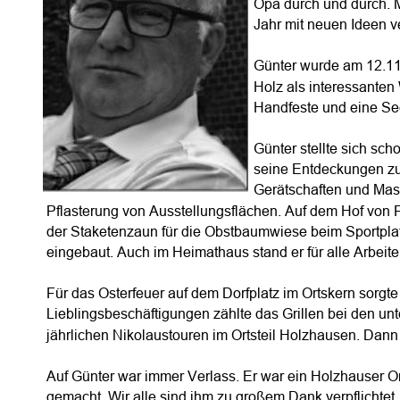
Opa durch und durch. M
Jahr mit neuen Ideen v
Günter wurde am 12.11.
Holz als interessanten 
Handfeste und eine See
Günter stellte sich sc
seine Entdeckungen zum
Gerätschaften und Masc
Pflasterung von Ausstellungsflächen. Auf dem Hof von
der Staketenzaun für die Obstbaumwiese beim Sportpla
eingebaut. Auch im Heimathaus stand er für alle Arbeit
G
Für das Osterfeuer auf dem Dorfplatz im Ortskern sorgte 
Lieblingsbeschäftigungen zählte das Grillen bei den unt
jährlichen Nikolaustouren im Ortsteil Holzhausen. Dann
Auf Günter war immer Verlass. Er war ein Holzhauser Or
gemacht. Wir alle sind ihm zu großem Dank verpflichtet.